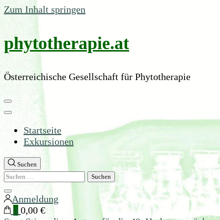
Zum Inhalt springen
phytotherapie.at
Österreichische Gesellschaft für Phytotherapie
Startseite
Exkursionen
Suchen
Suchen
nach:
Suche
Anmeldung
schließen
0
0,00 €