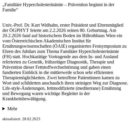
„Familiäre Hypercholesterinämie – Prävention beginnt in der
Familie“
Univ.-Prof. Dr. Kurt Widhalm, erster Präsident und Ehrenmitglied
der ÖGPHYT feierte am 2.2.2026 seinen 80. Geburtstag. Am
20.2.2026 fand auf historischem Boden im Billrothhaus Wien ein
vom Österreichischen Akademischen Institut für
Ernährungswissenschaften (ÖAIE) organisiertes Festsymposium zu
Ehren des Jubilars zum Thema Familiäre Hypercholesterinämie
(FH) statt. Hochkarätige Vortragende aus dem In- und Ausland
referierten zu Genetik, frühzeitiger Diagnostik, Therapie und
Prävention dieser Fettstoffwechselstörung und gaben einen
fundierten Einblick in die mittlerweile schon sehr effizienten
Therapiemöglichkeiten. Zwei betroffene Patientinnen kamen zu
Wort und schilderten anschaulich ihren steinigen Weg zur Diagnose.
Life-style-Änderungen, fettmodifizierte (mediterrane) Ernährung
und Bewegung waren wichtige Begleiter in der
Krankheitsbewältigung.
Mehr
aktualisiert: 28.02.2025