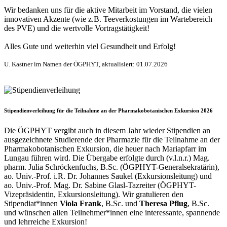
Wir bedanken uns für die aktive Mitarbeit im Vorstand, die vielen
innovativen Akzente (wie z.B. Teeverkostungen im Wartebereich
des PVE) und die wertvolle Vortragstätigkeit!
Alles Gute und weiterhin viel Gesundheit und Erfolg!
U. Kastner im Namen der ÖGPHYT, aktualisiert: 01.07.2026
Stipendienverleihung für die Teilnahme an der Pharmakobotanischen Exkursion 2026
Die ÖGPHYT vergibt auch in diesem Jahr wieder Stipendien an
ausgezeichnete Studierende der Pharmazie für die Teilnahme an der
Pharmakobotanischen Exkursion, die heuer nach Mariapfarr im
Lungau führen wird. Die Übergabe erfolgte durch (v.l.n.r.) Mag.
pharm. Julia Schröckenfuchs, B.Sc. (ÖGPHYT-Generalsekratärin),
ao. Univ.-Prof. i.R. Dr. Johannes Saukel (Exkursionsleitung) und
ao. Univ.-Prof. Mag. Dr. Sabine Glasl-Tazreiter (ÖGPHYT-
Vizepräsidentin, Exkursionsleitung). ​Wir gratulieren den
Stipendiat*innen
Viola Frank
, B.Sc. und
Theresa Pflug
, B.Sc.
und wünschen allen Teilnehmer*innen eine interessante, spannende
und lehrreiche Exkursion!