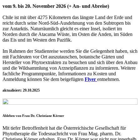
vom 9. bis 20. November 2026 (+ An- und Abreise)
Chile ist mit über 4275 Kilometern das längste Land der Erde und
reicht durch seine Nord-Süd-Ausdehnung von den Subtropen bis
zur Antarktis. Naturräumlich gleicht es einer Insel, isoliert im
Norden durch die Atacama Wüste, im Osten die Anden, im Süden
das Eis und im Westen den Pazifik.
Im Rahmen der Studienreise werden Sie die Gelegenheit haben, sich
mit Fachleuten vor Ort auszutauschen, botanische Gärten und
Hersteller von Phytoextrakten zu besuchen und sich über den Anbau
und die Wildsammlung von Arzneipflanzen zu informieren. Weitere
fachliche Programmpunkte, Informationen zu Kosten und
Anmeldung können Sie dem beigefügten
Flyer
entnehmen.
aktualisiert: 29.10.2025
Ableben von Frau Dr. Christiane Körner
Mit tiefer Betroffenheit hat die Österreichische Gesellschaft für
Phytotherapie die Todesnachricht von Frau Mag. pharm. Dr.
Christiane Körner erhalten. Frau Dr. Körner war nicht nur innerhalb