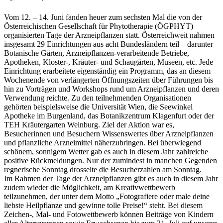
Vom 12. – 14. Juni fanden heuer zum sechsten Mal die von der
Österreichischen Gesellschaft für Phytotherapie (ÖGPHYT)
organisierten Tage der Arzneipflanzen statt. Österreichweit nahmen
insgesamt 29 Einrichtungen aus acht Bundesländern teil – darunter
Botanische Gärten, Arzneipflanzen-verarbeitende Betriebe,
Apotheken, Kloster-, Kräuter- und Schaugärten, Museen, etc. Jede
Einrichtung erarbeitete eigenständig ein Programm, das an diesem
Wochenende von verlängerten Öffnungszeiten über Führungen bis
hin zu Vorträgen und Workshops rund um Arzneipflanzen und deren
Verwendung reichte. Zu den teilnehmenden Organisationen
gehörten beispielsweise die Universität Wien, die Seewinkel
Apotheke im Burgenland, das Botanikzentrum Klagenfurt oder der
TEH Kräutergarten Weinburg. Ziel der Aktion war es,
Besucherinnen und Besuchern Wissenswertes über Arzneipflanzen
und pflanzliche Arzneimittel näherzubringen. Bei überwiegend
schönem, sonnigem Wetter gab es auch in diesem Jahr zahlreiche
positive Rückmeldungen. Nur der zumindest in manchen Gegenden
regnerische Sonntag drosselte die Besucherzahlen am Sonntag.
Im Rahmen der Tage der Arzneipflanzen gibt es auch in diesem Jahr
zudem wieder die Möglichkeit, am Kreativwettbewerb
teilzunehmen, der unter dem Motto „Fotografiere oder male deine
liebste Heilpflanze und gewinne tolle Preise!“ steht. Bei diesem
Zeichen-, Mal- und Fotowettbewerb können Beiträge von Kindern