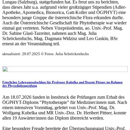
Lungau (Salzburg), stattgefunden hat. Es freut uns zu berichten,
dass dieses Jahr u.a. aufgrund vieler großzügiger Stipendien (Adler-
Apotheke, Apomedica, Bionorica, Gatt-Koller und ÖGPHYT) eine
besonders junge Gruppe die österreichische Flora erkunden durfte.
Auch die Österreichische Gesellschaft für Phytotherapie war wieder
einmal gut vertreten. Neben Vizepräsidentin, ao. Univ.-Prof. Mag.
Dr. Sabine Glasl-Tazreiter, nahmen auch Mag. Julia
Schröckenfuchs, Mag. Dagmara Widzisz und Leo Gaskin, BSc
erneut an der Veranstaltung teil.
aktualisiert: 29.07.2025 © Fotos: Julia Schröckenfuchs
Feierlicher Lehrgangsabschluss für Professor Kubelka und Dozent Pittner im Rahmen
der Phytodiplomprüfung
Am 18.07.2026 fanden in Innsbruck die Prüfungen zum Erhalt des
ÖGPHYT-Diploms "Phytotherapie" für Mediziner:innen statt. Nach
einem intensiven Vormittag, geleitet von Univ.-Prof. Mag. Dr.
Wolfgang Kubelka und MR Univ.-Doz. Dr. Heribert Pittner, konnte
allen 19 Anwärter:innen das Diplom überreicht werden.
Eine besondere Freude bereitete der Überraschungsgast Univ.-Prof.