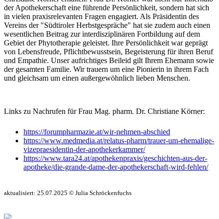
der Apothekerschaft eine führende Persönlichkeit, sondern hat sich
in vielen praxisrelevanten Fragen engagiert. Als Präsidentin des
Vereins der "Südtiroler Herbstgespräche" hat sie zudem auch einen
wesentlichen Beitrag zur interdisziplinären Fortbildung auf dem
Gebiet der Phytotherapie geleistet. Ihre Persönlichkeit war geprägt
von Lebensfreude, Pflichtbewusstsein, Begeisterung für ihren Beruf
und Empathie. Unser aufrichtiges Beileid gilt Ihrem Ehemann sowie
der gesamten Familie. Wir trauern um eine Pionierin in ihrem Fach
und gleichsam um einen außergewöhnlich lieben Menschen.
Links zu Nachrufen für Frau Mag. pharm. Dr. Christiane Körner:
https://forumpharmazie.at/wir-nehmen-abschied
https://www.medmedia.at/relatus-pharm/trauer-um-ehemalige-
vizepraesidentin-der-apothekerkammer/
https://www.tara24.at/apothekenpraxis/geschichten-aus-der-
apotheke/die-grande-dame-der-apothekerschaft-wird-fehlen/
aktualisiert: 25.07.2025 © Julia Schröckenfuchs