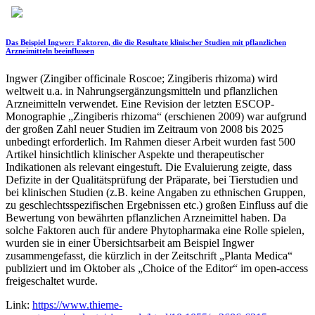
Das Beispiel Ingwer: Faktoren, die die Resultate klinischer Studien mit pflanzlichen
Arzneimitteln beeinflussen
Ingwer (Zingiber officinale Roscoe; Zingiberis rhizoma) wird
weltweit u.a. in Nahrungsergänzungsmitteln und pflanzlichen
Arzneimitteln verwendet. Eine Revision der letzten ESCOP-
Monographie „Zingiberis rhizoma“ (erschienen 2009) war aufgrund
der großen Zahl neuer Studien im Zeitraum von 2008 bis 2025
unbedingt erforderlich. Im Rahmen dieser Arbeit wurden fast 500
Artikel hinsichtlich klinischer Aspekte und therapeutischer
Indikationen als relevant eingestuft. Die Evaluierung zeigte, dass
Defizite in der Qualitätsprüfung der Präparate, bei Tierstudien und
bei klinischen Studien (z.B. keine Angaben zu ethnischen Gruppen,
zu geschlechtsspezifischen Ergebnissen etc.) großen Einfluss auf die
Bewertung von bewährten pflanzlichen Arzneimittel haben. Da
solche Faktoren auch für andere Phytopharmaka eine Rolle spielen,
wurden sie in einer Übersichtsarbeit am Beispiel Ingwer
zusammengefasst, die kürzlich in der Zeitschrift „Planta Medica“
publiziert und im Oktober als „Choice of the Editor“ im open-access
freigeschaltet wurde.
Link:
https://www.thieme-