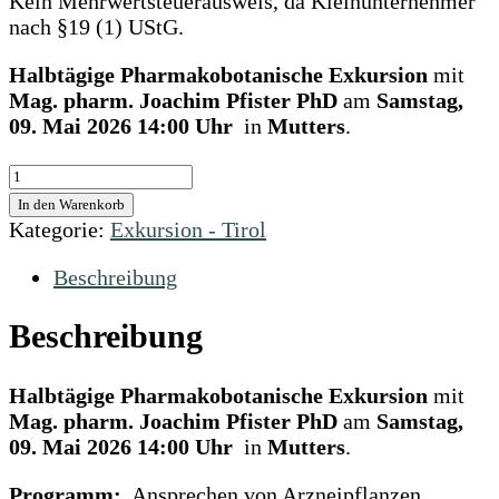
Kein Mehrwertsteuerausweis, da Kleinunternehmer
nach §19 (1) UStG.
Halbtägige Pharmakobotanische Exkursion
mit
Mag. pharm. Joachim
Pfister PhD
am
Samstag,
09. Mai 2026 14:00 Uhr
in
Mutters
.
Pharmakobotanische
Exkursion
In den Warenkorb
in
Kategorie:
Exkursion - Tirol
Tirol
-
Beschreibung
Mutters
09.
Beschreibung
Mai
2026
Halbtägige Pharmakobotanische Exkursion
mit
|
Mag. pharm. Joachim
Pfister PhD
am
Samstag,
Nicht-
09. Mai 2026 14:00 Uhr
in
Mutters
.
Mitglied
Menge
Programm:
Ansprechen von Arzneipflanzen