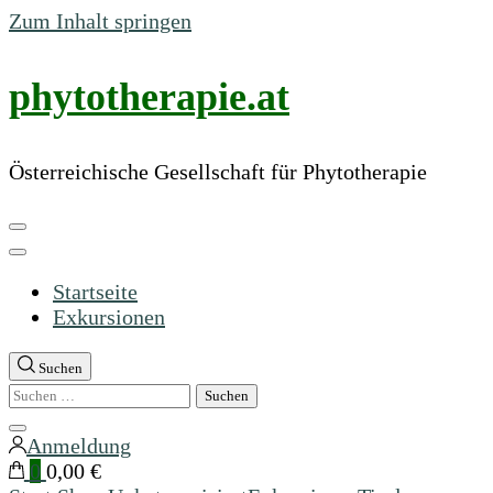
Zum Inhalt springen
phytotherapie.at
Österreichische Gesellschaft für Phytotherapie
Startseite
Exkursionen
Suchen
Suchen
nach:
Suche
Anmeldung
schließen
0
0,00 €